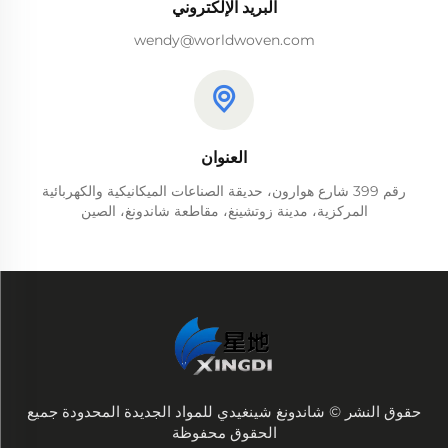
البريد الإلكتروني
wendy@worldwoven.com
العنوان
رقم 399 شارع هوارون، حديقة الصناعات الميكانيكية والكهربائية
المركزية، مدينة زوتشينغ، مقاطعة شاندونغ، الصين
حقوق النشر © شاندونغ شينغيدي للمواد الجديدة المحدودة جميع
الحقوق محفوظة