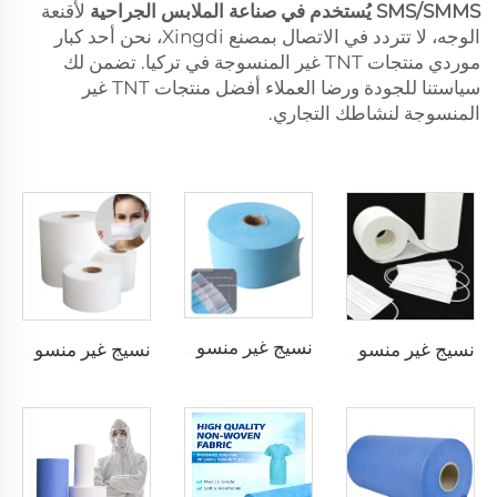
SMS/SMMS يُستخدم في صناعة الملابس الجراحية
لأقنعة
الوجه، لا تتردد في الاتصال بمصنع Xingdi، نحن أحد كبار
موردي منتجات TNT غير المنسوجة في تركيا. تضمن لك
سياستنا للجودة ورضا العملاء أفضل منتجات TNT غير
المنسوجة لنشاطك التجاري.
نسيج غير منسوج مغزول 25-30 جم/م² متوفر بألوان مختلفة لقناع الوجه القابل للتصرف
نسيج غير منسوج مغزول من البولي بروبلين 100% مقاوم للماء لمواد خام قناع الوجه
نسيج غير منسوج من البولي بروبلين 100% مغزول عالي الجودة ومقاوم للشحنات الكهربائية الاستاتيكية للاستخدام في الأقنعة