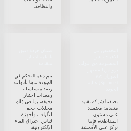
والنظافة.
التخصص في
ضمان جودة دقيق
الأقمشة غير
بأنظمة اختبار
المنسوجة من البولي
متقدمة
بروبلين المنصهر
يتم دعم التحكم في
الدوران (PP
الجودة لدينا بأدوات
Spunmelt) عالية
رصد متسلسلة
الجودة
ومعدات اختبار
بصفتنا شركة تقنية
دقيقة، بما في ذلك
متقدمة معتمدة
محللات حجم
على مستوى
الألياف، وأجهزة
المقاطعة، فإننا
قياس اختراق الماء
نركز على الأقمشة
الإلكترونية،