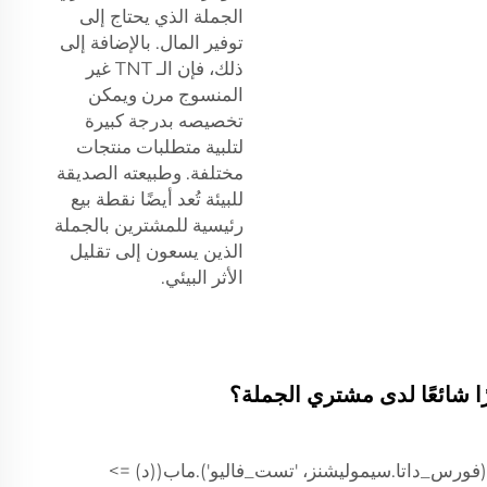
الجملة الذي يحتاج إلى
توفير المال. بالإضافة إلى
ذلك، فإن الـ TNT غير
المنسوج مرن ويمكن
تخصيصه بدرجة كبيرة
لتلبية متطلبات منتجات
مختلفة. وطبيعته الصديقة
للبيئة تُعد أيضًا نقطة بيع
رئيسية للمشترين بالجملة
الذين يسعون إلى تقليل
الأثر البيئي.
(فورس_داتا.سيموليشنز، 'تست_فاليو').ماب((د) =>