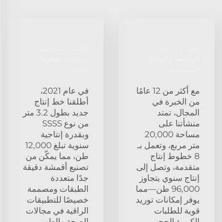
القدرة الإنتاجية
الابتكار المستمر
الواسعة والنطاق
وتحديث خطوط
التكنولوجي
الإنتاج
مع أكثر من 12 عامًا
في عام 2021،
من الخبرة في
أطلقنا خط إنتاج
المجال، تمتد
جديد بطول 3.2 متر
منشأتنا على
من نوع SSSS
مساحة 20,000
وبقدرة إنتاجية
متر مربع، وتعمل بـ
سنوية تبلغ 12,000
8 خطوط إنتاج
طن، مما يمكّن من
متقدمة، وتصل إلى
تصنيع أقمشة دقيقة
إنتاج سنوي يتجاوز
جدًا متعددة
96,000 طن—مما
الطبقات ومصممة
يوفر إمكانات توريد
خصيصًا للتطبيقات
قوية للطلبات
الراقية في مجالات
الكبيرة الحجم.
الصحة والطب