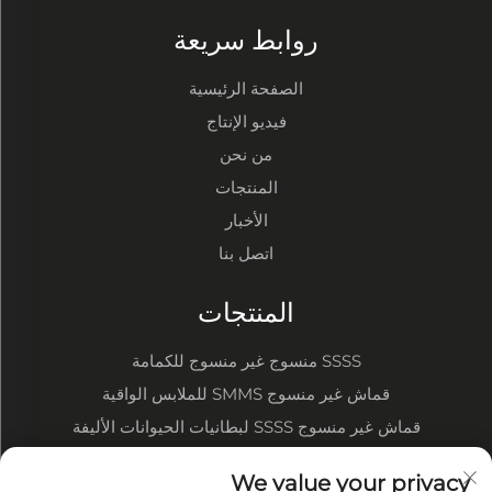
روابط سريعة
الصفحة الرئيسية
فيديو الإنتاج
من نحن
المنتجات
الأخبار
اتصل بنا
المنتجات
SSSS منسوج غير منسوج للكمامة
قماش غير منسوج SMMS للملابس الواقية
قماش غير منسوج SSSS لبطانيات الحيوانات الأليفة
SSSS SMMS منسوج غير منسوج لحفاضات الأطفال
We value your privacy