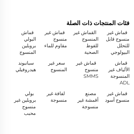
فئات المنتجات ذات الصلة
قماش غير
القماش غير
قماش غير
قماش
منسوج قابل
المنسوج
منسوج
البولي
للتحلل
للفوط
مقاوم للماء
بروبلين
البيولوجي
الصحية
المنسوج
قماش
قماش غير
سعر غير
سبانبوند
الألياف غير
منسوج
المنسوج
هيدروفيلي
المنسوجة
SMMS
ADL
قماش غير
مصنع
لفافة غير
بولي
منسوج أسود
أقمشة غير
منسوجة
بروبلين غير
منسوجة
منسوج
محبب