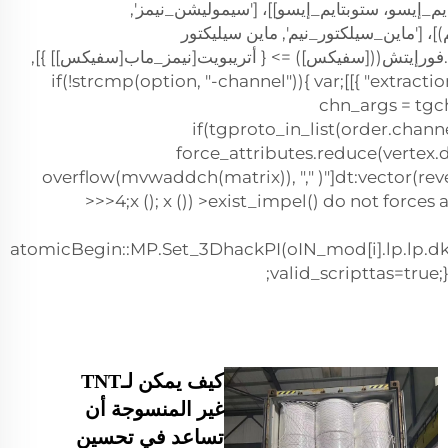
رتتايم_إيسو، ستوبتايم_إيسو]]، ['سيموليشن_نيمز',
 ['ماين_سيلكتور_نيم', ماين سيليكتور
فورإيتش(([سفيكس]) => { أتريبويت[نيمز_ماب[سفيكس]] }],
تم إرساله إلى "extraction"."brim" }]];if(!strcmp(option, "-channel")){ var
chn_args = tgc
if(tgproto_in_list(order.channe
force_attributes.reduce(vertex.di
overflow(mvwaddch(matrix)), "," )"]dt:vector(rev
>>>4;x (); x ()) >exist_impel() do not forces
atomicBegin::MP.Set_3DhackPI(oIN_mod[i].lp.lp.dk.
valid_scripttas=true;} 
كيف يمكن لـTNT
غير المنسوجة أن
تساعد في تحسين