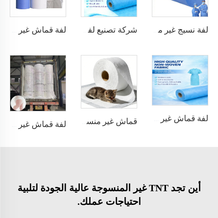
لفة نسيج غير منسوج PP SMMS 40 جم، 50 جم، 180 سم
شركة تصنيع لفائف أقمشة غير منسوجة PP SMMS 43 جم/م²، 45 جم/م² بلون حسب الطلب
لفة قماش غير منسوج SMS / SMMS للتطبيقات الطبية والواقية
لفة قماش غير منسوج SMMS SMS للشاش الجراحي من مصنع XINGDI
قماش غير منسوج سبونبوند أبيض فائق الامتصاص لبطانة الحيوانات الأليفة - شاندونغ Xingdi للمواد الجديدة
لفة قماش غير منسوج SMMS من بولي بروبيلين 100% مقاوم للبول 15 جم/م² لحافة الساق في الحفاضات - شركة شاندونغ Xingdi للمواد الجديدة
أين تجد TNT غير المنسوجة عالية الجودة لتلبية
احتياجات عملك.